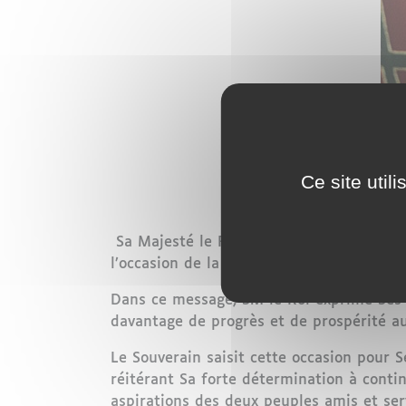
Ce site util
Sa Majesté le Roi Mohammed VI a adressé
l’occasion de la fête nationale de son pay
Dans ce message, SM le Roi exprime Ses 
davantage de progrès et de prospérité au
Le Souverain saisit cette occasion pour S
réitérant Sa forte détermination à contin
aspirations des deux peuples amis et ser