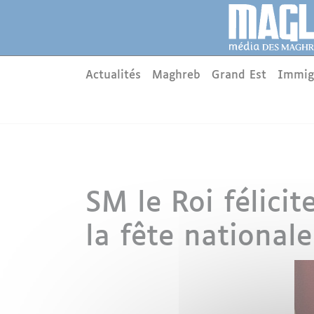
Aller au contenu principal
Panneau de gestion des cookies
Main menu
Actualités
Maghreb
Grand Est
Immig
SM le Roi félicit
la fête national