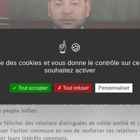
ise des cookies et vous donne le contrôle sur 
souhaitez activer
 un message de félicitations au Président de la Répub
Tout accepter
Tout refuser
Personnaliser
s.
chaleureuses félicitations et Ses meilleurs vœux de san
 peuple indien.
e féliciter des relations distinguées de solide amitié et 
uer l’action commune en vue de renforcer ces relations et
vir leurs intérêts communs.