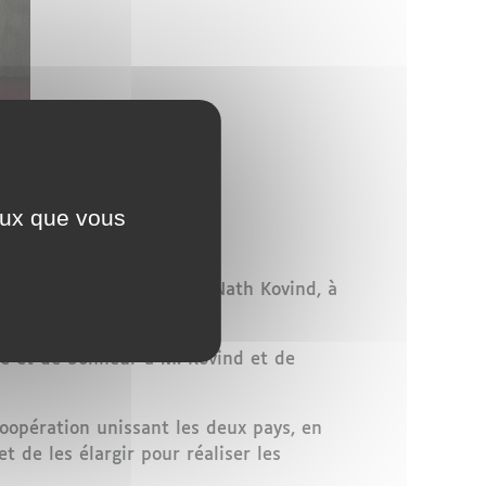
ceux que vous
lique de l’Inde, M. Ram Nath Kovind, à
té et de bonheur à M. Kovind et de
coopération unissant les deux pays, en
 de les élargir pour réaliser les