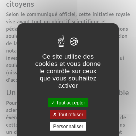
citoyens
Selon le communiqué officiel, cette initiative royale
vise avant tout un objectif scientifique et
pédagogique : répondre aux nombreuses questions
soulevées par les citoyens concernant l’application
de la zakat aux revenus modernes. Il s’agit
notamment des salaires, des services, des
Ce site utilise des
investissements et des transactions diverses, qui
cookies et vous donne
soulèvent des interrogations sur le montant
le contrôle sur ceux
(nissab), les proportions à verser et les délais
que vous souhaitez
d’acquittement.
activer
Un dispositif structuré et accessible
Tout accepter
Pour mener à bien cette mission, l’instance
scientifique chargée de l’ijtihad, avec l’appui
Tout refuser
éventuel d’experts, travaillera sur l’élaboration de
cette fatwa. Le Conseil prévoit de la publier dans
Personnaliser
un délai d’un mois. Par ailleurs, un site internet