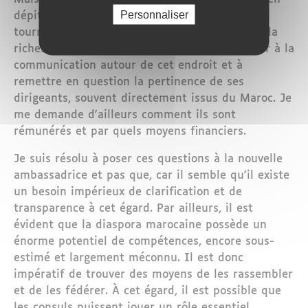
Personnaliser
dépit de son potentiel en tant que plaque
tournante de la promotion de la culture et de la
richesse marocaine. Cela m'a amené à réfléchir à la
communication autour de cet endroit et à
remettre en question la pertinence de ses
dirigeants, souvent directement issus du Maroc. Je
me demande d'ailleurs comment ils sont
rémunérés et par quels moyens financiers.
Je suis résolu à poser ces questions à la nouvelle
ambassadrice et pas que, car il semble qu'il existe
un besoin impérieux de clarification et de
transparence à cet égard. Par ailleurs, il est
évident que la diaspora marocaine possède un
énorme potentiel de compétences, encore sous-
estimé et largement méconnu. Il est donc
impératif de trouver des moyens de les rassembler
et de les fédérer. À cet égard, il est possible que
les consuls puissent jouer un rôle essentiel,