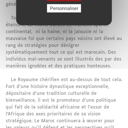
généreux et fraternel du peuple marocain..
Personnaliser
Tout cela, et plus encore, n’a pas suffi à
éteindre, au moins durant ce moment sportif
continental, ni la haine, ni la jalousie ni la
mauvaise foi que certains pays voisins ont élevé au
rang de stratégies pour dénigrer
systématiquement tout ce qui est marocain. Des
individus mal-venants se sont illustrés des par des
manières ignobles et des pratiques honteuses.
Le Royaume chérifien est au-dessus de tout cela.
Fort d’une histoire dynastique exceptionnelle,
dépositaire d’une tradition culturelle de
bienveillance, il est le promoteur d’une politique
qui fait de la solidarité africaine et l’essor de
l’Afrique des axes prioritaires de sa vision
stratégique. Le Maroc continuera à œuvrer pour
les valeurs qu’il défend et les perspectives qu’il