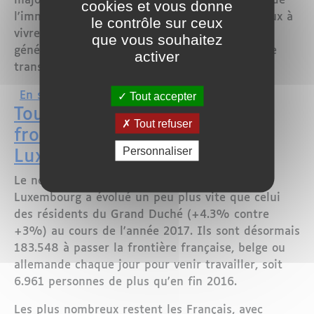
majoritairement français. Mais les prix élevés de
cookies et vous donne
l'immobilier poussent près d'un salarié sur deux à
le contrôle sur ceux
vivre hors des frontières du Grand-Duché,
que vous souhaitez
générant une saturation des infrastructures de
activer
transport.
sur Travailleurs frontaliers : le Luxem
Tout accepter
En savoir plus
Toujours de plus en plus de
Tout refuser
frontaliers lorrains au
Personnaliser
Luxembourg
Le nombre de frontaliers travaillant au
Luxembourg a évolué un peu plus vite que celui
des résidents du Grand Duché (+4.3% contre
+3%) au cours de l'année 2017. Ils sont désormais
183.548 à passer la frontière française, belge ou
allemande chaque jour pour venir travailler, soit
6.961 personnes de plus qu'en fin 2016.
Les plus nombreux restent les Français, avec