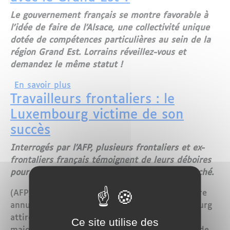
Le gouvernement français se montre favorable à
l'idée de faire de l'Alsace, une collectivité unique
dotée de compétences particulières au sein de la
région Grand Est. Lorrains réveillez-vous et
demandez le même statut !
sur L'Alsace veut-elle faire sécession a
En savoir plus
Travailleurs frontaliers : le
Luxembourg victime de son
succès
Interrogés par l'AFP, plusieurs frontaliers et ex-
frontaliers français témoignent de leurs déboires
pour venir travailler chaque jour au Grand-Duché.
(AFP) - Avec une économie robuste et un salaire
annuel moyen record dans l'OCDE, le Luxembourg
attire de nombreux travailleurs étrangers,
Ce site utilise des