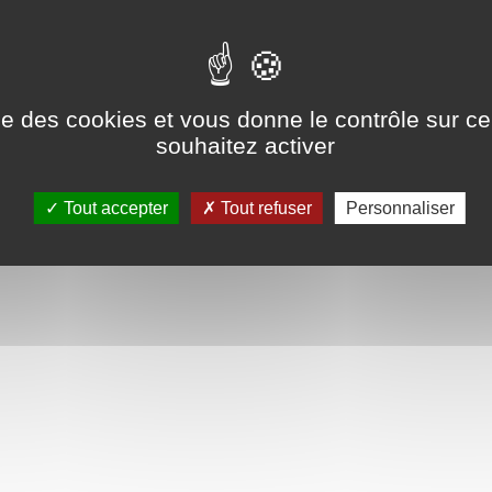
l de la Croix-Rouge (CICR) a tiré la sonnette d’alarme v
ise des cookies et vous donne le contrôle sur 
 au bord de l’effondrement total »
, après
deux mois de 
souhaitez activer
Tout accepter
Tout refuser
Personnaliser
alerte sur un effondrement total de l’aide humanitaire