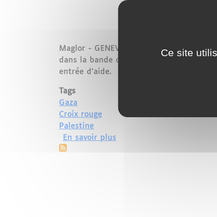
Maglor - GENEVE:
Le Comité internationa
Ce site util
dans la bande de Gaza sont désormais
«
entrée d’aide.
Tags
Gaza
Croix rouge
Palestine
sur Gaza : la Croix-Rouge 
En savoir plus