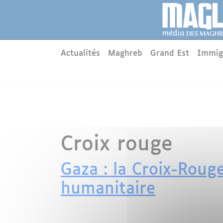
Aller au contenu principal
Panneau de gestion des cookies
Main menu
Actualités
Maghreb
Grand Est
Immig
Croix rouge
Gaza : la Croix-Roug
humanitaire