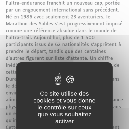
l’ultra-endurance franchit un nouveau cap, portée
par un engouement international sans précédent.
Né en 1986 avec seulement 23 aventuriers, le
Marathon des Sables s’est progressivement imposé
comme une référence absolue dans le monde de
l’ultra-trail. Aujourd’hui, plus de 1 500
participants issus de 62 nationalités s’apprêtent à
prendre le départ, tandis que des centaines
d’autres figurent sur liste d’attente. Un chiffre
inédit qui témoigne de l’attractivité croissante de
cette aventure hors du commun.
Durant 11 jours, dont 9 en immersion totale dans
le désert, les concurrents devront parcourir
Ce site utilise des
environ 270 kilomètres en autosuffisance
cookies et vous donne
alimentaire. Une expérience unique, où l’endurance
le contrôle sur ceux
physique se double d’un défi mental intense, dans
que vous souhaitez
un environnement aussi majestueux
activer
qu’impitoyable.
Cette édition anniversaire se distingue également