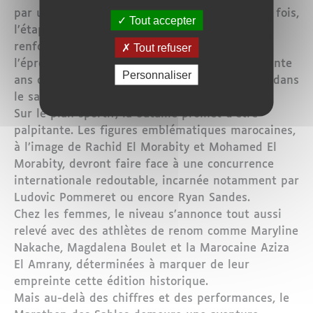
par une innovation de taille : pour la première fois,
Tout accepter
l’étape longue atteindra les 100 kilomètres,
renforçant encore la dimension extrême de
Tout refuser
l’épreuve. Un symbole fort pour célébrer quarante
Personnaliser
ans d’exploits et d’histoires humaines gravées dans
le sable.
Sur le plan sportif, la bataille promet d’être
palpitante. Les figures emblématiques marocaines,
à l’image de Rachid El Morabity et Mohamed El
Morabity, devront faire face à une concurrence
internationale redoutable, incarnée notamment par
Ludovic Pommeret ou encore Ryan Sandes.
Chez les femmes, le niveau s’annonce tout aussi
relevé avec des athlètes de renom comme Maryline
Nakache, Magdalena Boulet et la Marocaine Aziza
El Amrany, déterminées à marquer de leur
empreinte cette édition historique.
Mais au-delà des chiffres et des performances, le