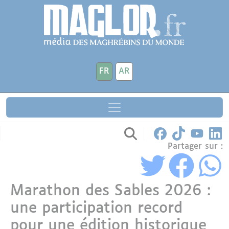
Aller au contenu principal
Panneau de gestion des cookies
FR
AR
Partager sur :
Marathon des Sables 2026 :
une participation record
pour une édition historique