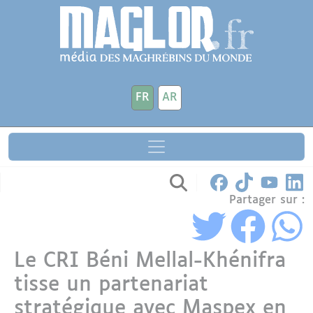
Aller au contenu principal
Panneau de gestion des cookies
FR
AR
Partager sur :
Le CRI Béni Mellal-Khénifra
tisse un partenariat
stratégique avec Maspex en