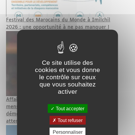
Festival des Marocains du Monde à Imilchil
2026 : une opportunité à ne pas manquer !
Ce site utilise des
cookies et vous donne
le contrôle sur ceux
que vous souhaitez
activer
Affaire Hakimi : "Contradictions,
mensonges, dissimulations" — son avocate
Tout accepter
démonte l'accusation, le capitaine du Maroc
Tout refuser
attend son procès avec impatience
Personnaliser