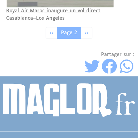
Royal Air Maroc inaugure un vol direct
Casablanca–Los Angeles
Pagination
Page précédente
Page suivante
‹‹
Page 2
››
Partager sur :