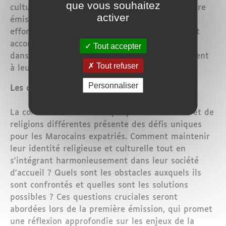
que vous souhaitez
culture et de la religion marocaines. La première
activer
émission du programme mettra en lumière les
efforts déployés par le Conseil pour soutenir et
accompagner les Marocains vivant à l'étranger
Tout accepter
dans leur pratique religieuse et leur attachement
Tout refuser
à leur culture d'origine.
Personnaliser
Les défis et les enjeux :
La cohabitation avec des peuples de cultures et de
religions différentes présente des défis uniques
pour les Marocains expatriés. Comment maintenir
leur identité religieuse et culturelle tout en
s'intégrant harmonieusement dans leur société
d'accueil ? Quels sont les obstacles auxquels ils
sont confrontés et quelles sont les solutions
possibles ? Ces questions cruciales seront
abordées lors de la première émission, qui promet
une réflexion approfondie sur les enjeux de la