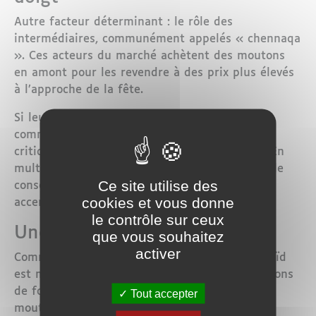
Autre facteur déterminant : le rôle des
intermédiaires, communément appelés « chennaqa
». Ces acteurs du marché achètent des moutons
en amont pour les revendre à des prix plus élevés
à l’approche de la fête.
Si leur activité s’inscrit dans une logique
commerciale classique, elle est régulièrement
critiquée pour son impact sur les prix finaux. En
multipliant les marges entre le producteur et le
Ce site utilise des
consommateur, ces pratiques contribuent à
cookies et vous donne
accentuer la hausse des tarifs.
le contrôle sur ceux
Une loi du marché implacable
que vous souhaitez
activer
Comme chaque année, la période précédant l’Aïd
est marquée par une forte demande. Des millions
de foyers marocains cherchent à acquérir un
Tout accepter
mouton pour célébrer cette fête religieuse