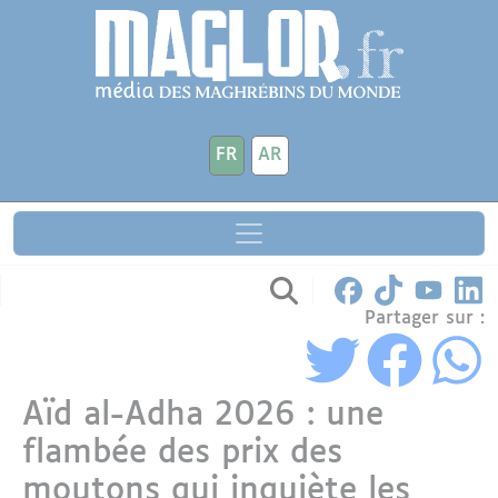
Aller au contenu principal
Panneau de gestion des cookies
FR
AR
Partager sur :
Aïd al-Adha 2026 : une
flambée des prix des
moutons qui inquiète les