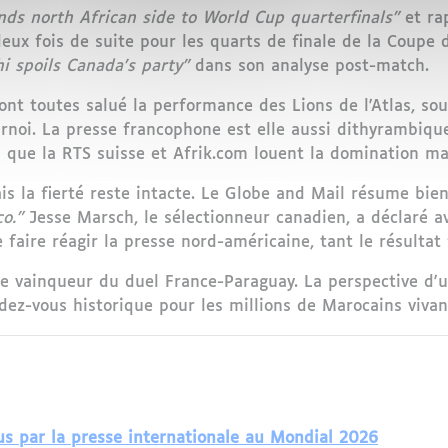
ds north African side to World Cup quarterfinals"
et rap
deux fois de suite pour les quarts de finale de la Coupe 
i spoils Canada's party"
dans son analyse post-match.
nt toutes salué la performance des Lions de l'Atlas, soul
noi. La presse francophone est elle aussi dithyrambique
s que la RTS suisse et Afrik.com louent la domination ma
s la fierté reste intacte. Le Globe and Mail résume bie
o."
Jesse Marsch, le sélectionneur canadien, a déclaré av
faire réagir la presse nord-américaine, tant le résultat 
 le vainqueur du duel France-Paraguay. La perspective d
z-vous historique pour les millions de Marocains vivan
vus par la presse internationale au Mondial 2026