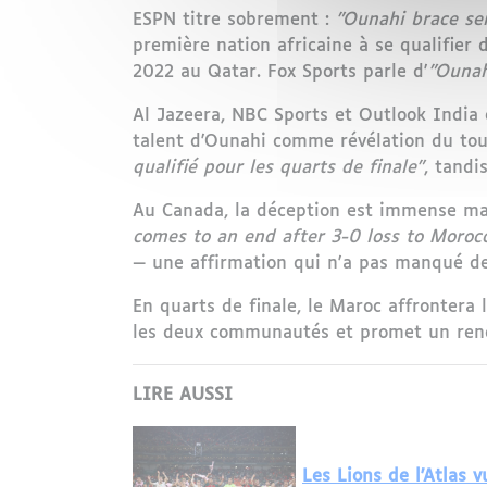
ESPN titre sobrement :
"Ounahi brace sen
première nation africaine à se qualifier 
2022 au Qatar. Fox Sports parle d'
"Ounah
Al Jazeera, NBC Sports et Outlook India o
talent d'Ounahi comme révélation du tour
qualifié pour les quarts de finale"
, tandi
Au Canada, la déception est immense mai
comes to an end after 3-0 loss to Morocc
— une affirmation qui n'a pas manqué de 
En quarts de finale, le Maroc affrontera
les deux communautés et promet un rende
LIRE AUSSI
Les Lions de l'Atlas 