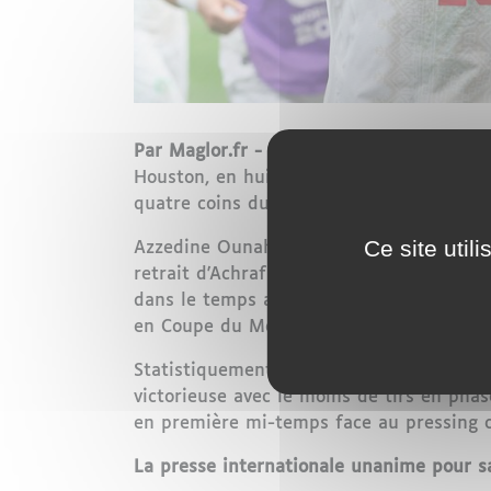
Par Maglor.fr -
Les Lions de l'Atlas sont
Houston, en huitième de finale de la Cou
quatre coins du monde.
Ce site util
Azzedine Ounahi a été le grand artisan d
retrait d'Achraf Hakimi sur coup franc po
dans le temps additionnel (90e+8). Brahi
en Coupe du Monde.
Statistiquement, la performance marocain
victorieuse avec le moins de tirs en phas
en première mi-temps face au pressing ca
La presse internationale unanime pour sa