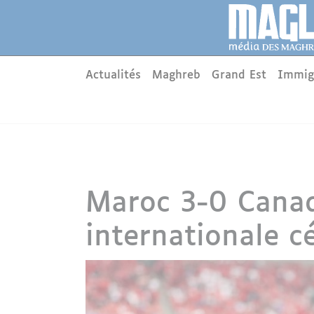
Aller au contenu principal
Panneau de gestion des cookies
Main menu
Actualités
Maghreb
Grand Est
Immig
Maroc 3-0 Canada
internationale cé