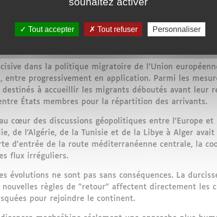
souhaitez activer
Tout accepter
Tout refuser
Personnaliser
sive dans la politique migratoire de l'Union européenne
n, entre progressivement en application. Parmi les mesur
 destinés à accueillir les migrants déboutés avant leur r
ntre États membres pour la répartition des arrivants.
au cœur des discussions géopolitiques entre l'Europe et 
e, de l'Algérie, de la Tunisie et de la Libye à Alger avai
rte d'entrée de la route méditerranéenne centrale, la c
s flux irréguliers.
es évolutions ne sont pas sans conséquences. La durcisse
es nouvelles règles de "retour" affectent directement le
isquées pour rejoindre le continent.