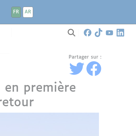
FR
AR
Partager sur :
b en première
retour