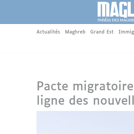
Aller au contenu principal
Panneau de gestion des cookies
Main menu
Actualités
Maghreb
Grand Est
Immig
Pacte migratoir
ligne des nouvell