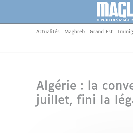
Aller au contenu principal
Panneau de gestion des cookies
Main menu
Actualités
Maghreb
Grand Est
Immig
Algérie : la conv
juillet, fini la l