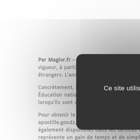
Par Maglor.fr -
Une avancée majeure pour l
vigueur, à partir du 9 juillet 2026, de la
étrangers. L'annonce a été faite par le 
Ce site util
Concrètement, les documents délivrés par
Éducation nationale et Formation profess
lorsqu'ils sont destinés à être utilisés d
Pour obtenir le précieux sésame, les Algé
apostille.gov.dz, accessible à partir du 9
également disponibles dans les services f
représente un gain de temps et de simpli