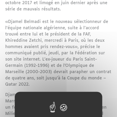
octobre 2017 et limogé en juin dernier après une
série de mauvais résultats.
«Djamel Belmadi est le nouveau sélectionneur de
l’équipe nationale algérienne, suite à l’accord
trouvé entre lui et le président de la FAF,
Khireddine Zetchi, mercredi à Paris, où les deux
hommes avaient pris rendez-vous», précise le
communiqué publié, jeudi, par la Fédération sur
son site internet. L’ex-joueur du Paris Saint-
Germain (1992-1996) et de l’Olympique de
Marseille (2000-2003) devrait parapher un contrat
de quatre ans, soit jusqu’à la Coupe du monde –
Qatar 2022.
Djamel Belmadi né en 1976 à Champigny-sur-
Marne, est
un footballeur international algérien évoluant en
Milieu de terrain, devenu ensuite entraîneur. Il