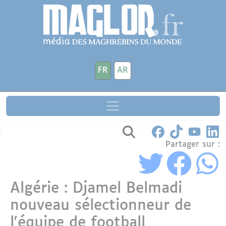
Aller au contenu principal
Panneau de gestion des cookies
FR
AR
Partager sur :
Algérie : Djamel Belmadi
nouveau sélectionneur de
l'équipe de football