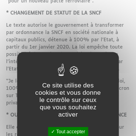
“pour un nouveau pacte ferroviaire”.
* CHANGEMENT DE STATUT DE LA SNCF
Le texte autorise le gouvernement à transformer
par ordonnance la SNCF en société nationale à
capitaux publics, détenue à 100% par l’Etat, à
partir du 1er janvier 2020. La loi empêche toute
possibilité de cession de participation puisque
l’intégralité des capitaux devra être détenue par
l’Etat, même en cas d’augmentation du capital.
“Je le garantis absolument, c’est écrit dans la loi,
Ce site utilise des
100% de capitaux d’Etat”, a dit Emmanuel Macron
cookies et vous donne
sur TF1 en réponse aux craintes d’une possible
le contrôle sur ceux
privatisation de la compagnie.
que vous souhaitez
activer
* OUVERTURE PROGRESSIVE À LA CONCURRENCE
Elle est possible à partir de décembre 2019 pour
Tout accepter
les régions qui le souhaitent et après avoir