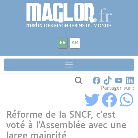
Aller au contenu principal
Panneau de gestion des cookies
FR
AR
Partager sur :
Réforme de la SNCF, c'est
voté à l'Assemblée avec une
large majorité