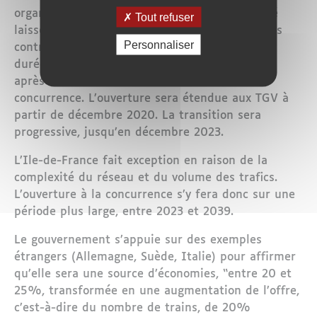
organisé des appels d’offres, avec la possibilité
Tout refuser
laissée aux régions de continuer d’attribuer des
Personnaliser
contrats à la SNCF jusqu’à fin 2023, pour une
durée maximale de 10 ans. Tout contrat signé
après décembre 2023 devra être mis en
concurrence. L’ouverture sera étendue aux TGV à
partir de décembre 2020. La transition sera
progressive, jusqu’en décembre 2023.
L’Ile-de-France fait exception en raison de la
complexité du réseau et du volume des trafics.
L’ouverture à la concurrence s’y fera donc sur une
période plus large, entre 2023 et 2039.
Le gouvernement s’appuie sur des exemples
étrangers (Allemagne, Suède, Italie) pour affirmer
qu’elle sera une source d’économies, “entre 20 et
25%, transformée en une augmentation de l’offre,
c’est-à-dire du nombre de trains, de 20%