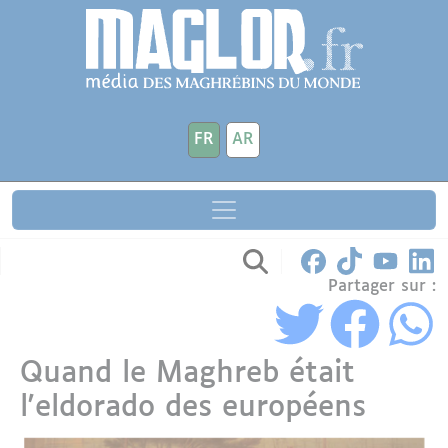
Aller au contenu principal
Panneau de gestion des cookies
FR
AR
Partager sur :
Quand le Maghreb était
l'eldorado des européens