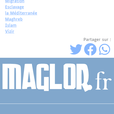
Migration
Esclavage
la Méditerranée
Maghreb
Islam
Vizir
Partager sur :