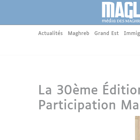
Aller au contenu principal
Panneau de gestion des cookies
Main menu
Actualités
Maghreb
Grand Est
Immig
La 30ème Édition
Participation Ma