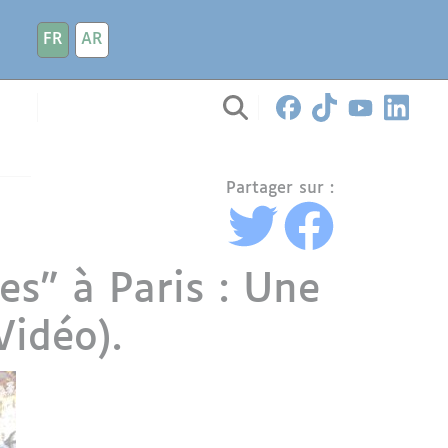
FR
AR
Partager sur :
s" à Paris : Une
idéo).