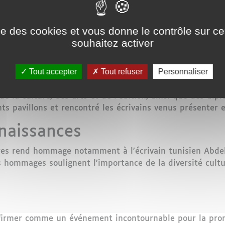
 1944)". Des sujets comme "littérature au féminin", "ar
ise des cookies et vous donne le contrôle sur 
ntres Culturelles
souhaitez activer
ition propose des expositions de peinture et de calligraph
Tout accepter
Tout refuser
Personnaliser
tes, affirmant être "ravie" et "honorée" de représenter l
la culture, des arts et de l’édition, ainsi que des dip
rents pavillons et rencontré les écrivains venus présenter 
aissances
res rend hommage notamment à l’écrivain tunisien Abdel
s hommages soulignent l’importance de la diversité culture
ffirmer comme un événement incontournable pour la prom