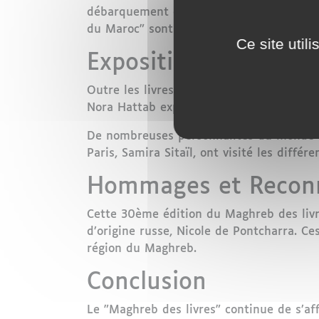
débarquement de l’Armée d’Afrique (août
du Maroc" sont aussi au programme.
Ce site util
Expositions et Renco
Outre les livres et les auteurs, cette éd
Nora Hattab expose ses peintures abstrai
De nombreuses personnalités du monde de 
Paris, Samira Sitaïl, ont visité les diffé
Hommages et Reconn
Cette 30ème édition du Maghreb des liv
d’origine russe, Nicole de Pontcharra. Ce
région du Maghreb.
Conclusion
Le "Maghreb des livres" continue de s’a