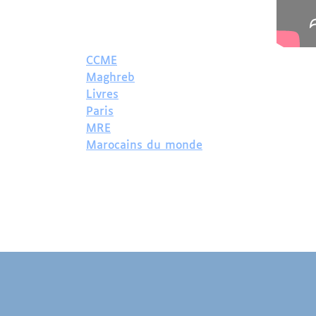
CCME
Maghreb
Livres
Paris
MRE
Marocains du monde