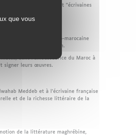
chitectures du Maghreb" et "écrivaines
ceux que vous
ie. L’artiste peintre franco-marocaine
e Maroc à cette exposition.
lomates, dont l’ambassadrice du Maroc à
et signer leurs œuvres.
wahab Meddeb et à l’écrivaine française
lle et de la richesse littéraire de la
otion de la littérature maghrébine,