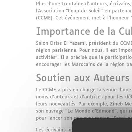
Plus d’une trentaine d’auteurs, écrivains
l’Association "Coup de Soleil" en partena
(CCME). Cet événement met à l’honneur "l
Importance de la Cu
Selon Driss El Yazami, président du CCME
région parisienne. Pour nous, il est imp
activités". Il a précisé que la participa
encourager les Marocains de la région pa
Soutien aux Auteurs
Le CCME a pris en charge la venue d’une
noms d’auteurs et d’autrices pour les dé
leurs nouveautés. Par exemple, Zineb Me
son ouvrage "Le Monde d’Edmond", qui re
pour lancer son nouveau roman "Sacré p
Les écrivains animent des débats sur dive