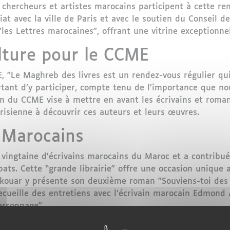
, chercheurs et artistes marocains participent à cette re
riat avec la ville de Paris et avec le soutien du Conseil
es Lettres marocaines", offrant une vitrine exceptionnell
lture pour le CCME
, "Le Maghreb des livres est un rendez-vous régulier qui
ortant d’y participer, compte tenu de l’importance que n
tion du CCME vise à mettre en avant les écrivains et roma
risienne à découvrir ces auteurs et leurs œuvres.
 Marocains
 vingtaine d’écrivains marocains du Maroc et a contribu
bats. Cette “grande librairie” offre une occasion unique
kouar y présente son deuxième roman "Souviens-toi des a
cueille des entretiens avec l’écrivain marocain Edmond 
ersonnage".
rs thèmes tels que "cultures populaires", "culture et sci