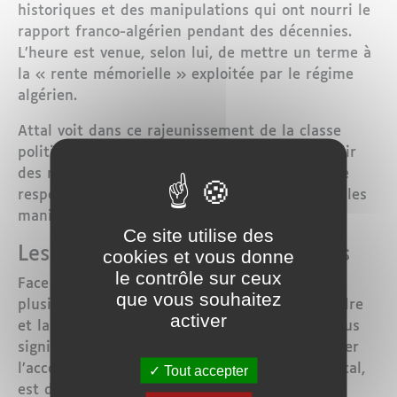
historiques et des manipulations qui ont nourri le
rapport franco-algérien pendant des décennies.
L’heure est venue, selon lui, de mettre un terme à
la « rente mémorielle » exploitée par le régime
algérien.
Attal voit dans ce rajeunissement de la classe
politique française une opportunité pour établir
des relations franco-algériennes fondées sur le
respect mutuel et non plus sur le chantage et les
manipulations.
Ce site utilise des
Les mesures d’urgence proposées
cookies et vous donne
le contrôle sur ceux
Face à ces dérives, Gabriel Attal appelle à
que vous souhaitez
plusieurs mesures d’urgence pour rétablir l’ordre
activer
et la dignité de la France. La première et la plus
significative de ces mesures consiste à dénoncer
l’accord franco-algérien de 1968, qui, selon Attal,
Tout accepter
est devenu une « filière d’immigration »