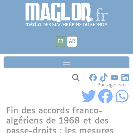
Aller au contenu principal
Panneau de gestion des cookies
FR
AR
Partager sur :
Fin des accords franco-
algériens de 1968 et des
passe-droits : les mesures