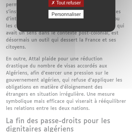
Tout refuser
permettant à des ressortissants algériens de
s’installer en France sans respecter les exigences
Personnaliser
d’intégration, comme la maîtrise de la langue ou
les critères d’ordre public. Pour lui, cet accord, qui
avait un sens dans le contexte post-colonial, est
désormais un outil qui dessert la France et ses
citoyens.
En outre, Attal plaide pour une réduction
drastique du nombre de visas accordés aux
Algériens, afin d'exercer une pression sur le
gouvernement algérien, qui refuse d’appliquer les
obligations en matière d’éloignement des
étrangers en situation irrégulière. Une mesure
symbolique mais efficace qui viserait à rééquilibrer
les relations entre les deux nations.
La fin des passe-droits pour les
dignitaires algériens