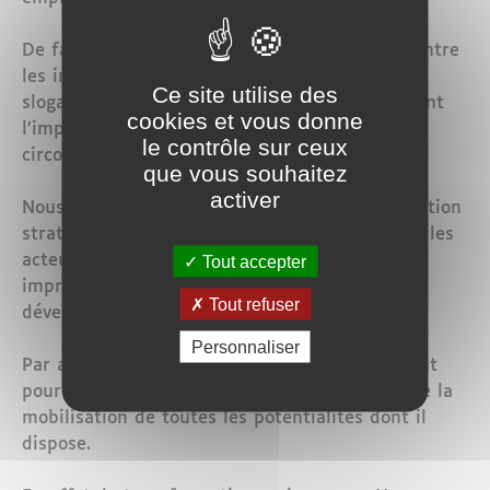
De fait, le diptyque "justice sociale et lutte contre
les inégalités territoriales" est loin d’être un
Ce site utilise des
slogan creux, ou une priorité conjoncturelle dont
cookies et vous donne
l’importance pourrait décliner au gré des
le contrôle sur ceux
circonstances.
que vous souhaitez
activer
Nous le considérons plutôt comme une orientation
stratégique qui requiert l’engagement de tous les
acteurs, ainsi qu’un enjeu crucial qui doit
Tout accepter
imprégner les différentes politiques de
Tout refuser
développement.
Personnaliser
Par ailleurs, le cap tracé par le Maroc émergent
pour réaliser la justice sociale et spatiale exige la
mobilisation de toutes les potentialités dont il
dispose.