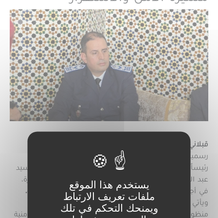
قبلاني المصطفى.
رسمياً، تم ظهر اليوم حفل تنصيب السيد خالد الساهيلي
رئيساً للمنطقة الأمنية بإقليم خريبكة، وذلك من طرف السيد
عبد الهادي الدكالي نائب والي الأمن بجهة بني ملال خنيفرة،
يستخدم هذا الموقع
في أجواء رسمية تعكس أهمية المرحلة وثقل المسؤولية.
ملفات تعريف الارتباط
ويأتي هذا التنصيب في سياق دينامية متواصلة تعرفها
ويمنحك التحكم في تلك
منظومة الأمن الوطني، من أجل ترسيخ مبادئ الحكامة الأمنية