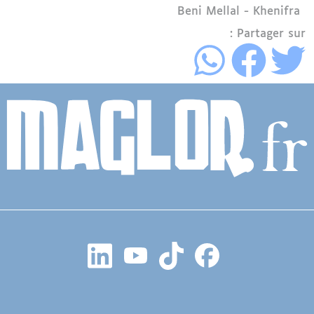
Région
Beni Mellal - Khenifra
Partager sur :