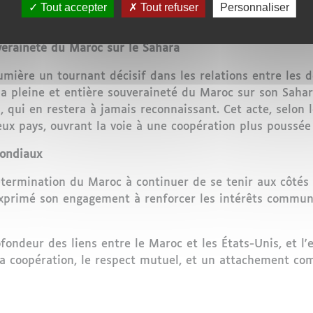
 deux pays de collaborer pour construire un avenir meille
Tout accepter
Tout refuser
Personnaliser
la prospérité, tant au Moyen-Orient qu’en Afrique et au-d
veraineté du Maroc sur le Sahara
ière un tournant décisif dans les relations entre les de
a pleine et entière souveraineté du Maroc sur son Sah
, qui en restera à jamais reconnaissant. Cet acte, selon 
deux pays, ouvrant la voie à une coopération plus poussée 
mondiaux
détermination du Maroc à continuer de se tenir aux côtés 
exprimé son engagement à renforcer les intérêts communs
rofondeur des liens entre le Maroc et les États-Unis, et
r la coopération, le respect mutuel, et un attachement c