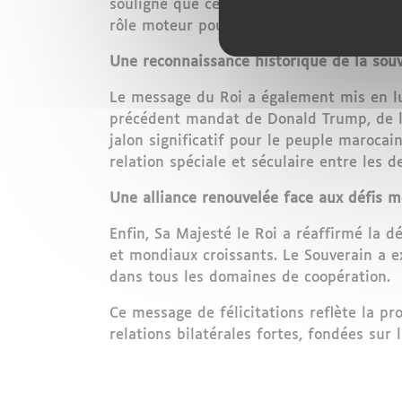
souligné que cette alliance a permis aux
rôle moteur pour la paix, la sécurité et 
Une reconnaissance historique de la sou
Le message du Roi a également mis en lum
précédent mandat de Donald Trump, de l
jalon significatif pour le peuple marocain
relation spéciale et séculaire entre les 
Une alliance renouvelée face aux défis 
Enfin, Sa Majesté le Roi a réaffirmé la 
et mondiaux croissants. Le Souverain a 
dans tous les domaines de coopération.
Ce message de félicitations reflète la p
relations bilatérales fortes, fondées su