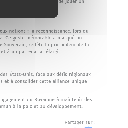
ur pour leurs peuples, et de jouer un
elà.
ux nations : la reconnaissance, lors du
ara. Ce geste mémorable a marqué un
le Souverain, reflète la profondeur de la
et à un partenariat élargi.
des États-Unis, face aux défis régionaux
 et à consolider cette alliance unique
 l'engagement du Royaume à maintenir des
ommun à la paix et au développement.
Partager sur :