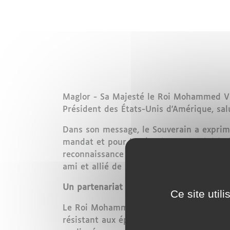
Maglor - Sa Majesté le Roi Mohammed VI 
Président des États-Unis d'Amérique, sal
Dans son message, le Souverain a exprimé
mandat et pour la réussite de ses initiat
reconnaissance de son patriotisme et de
ami et allié de longue date. »
Un partenariat historique entre le Maroc
Ce site util
Le Roi Mohammed VI a rappelé l'alliance h
résistant aux épreuves du temps, repose