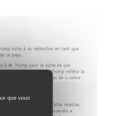
rump suite à sa réélection en tant que
de ce pays.
ès à M. Trump pour la suite de son
ue cette réélection de M. Trump reflète la
ats-Unis, qualifiant le pays de « notre
ceux que vous
Maroc et les États-Unis. Cette relation,
 plusieurs secteurs. Le Souverain a