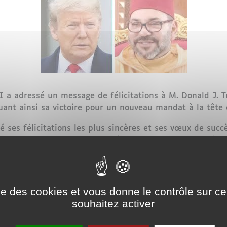
a adressé un message de félicitations à M. Donald J. T
uant ainsi sa victoire pour un nouveau mandat à la tête 
 ses félicitations les plus sincères et ses vœux de succ
ives au service du peuple américain. Le Roi a souligné q
 son engagement à défendre les intérêts suprêmes des Ét
 et les États-Unis
ise des cookies et vous donne le contrôle sur 
souhaitez activer
istorique et le partenariat stratégique qui unissent le 
 sur des valeurs partagées et des intérêts communs dans