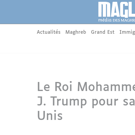
Aller au contenu principal
Panneau de gestion des cookies
Main menu
Actualités
Maghreb
Grand Est
Immig
Le Roi Mohammed
J. Trump pour sa
Unis