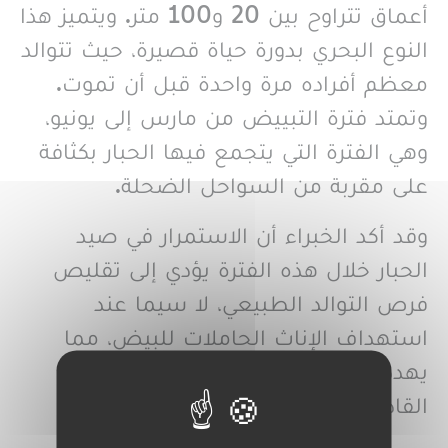
أعماق تتراوح بين 20 و100 متر. ويتميز هذا
النوع البحري بدورة حياة قصيرة، حيث تتوالد
معظم أفراده مرة واحدة قبل أن تموت.
وتمتد فترة التبييض من مارس إلى يونيو،
وهي الفترة التي يتجمع فيها الحبار بكثافة
على مقربة من السواحل الضحلة.
وقد أكد الخبراء أن الاستمرار في صيد
الحبار خلال هذه الفترة يؤدي إلى تقليص
فرص التوالد الطبيعي، لا سيما عند
استهداف الإناث الحاملات للبيض، مما
يهدد بانخفاض المخزون في الأجيال
القادمة.