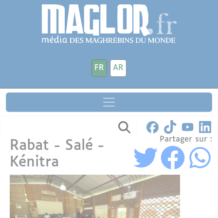
Aller au contenu principal
Panneau de gestion des cookies
FR
AR
Partager sur :
Rabat - Salé -
Kénitra