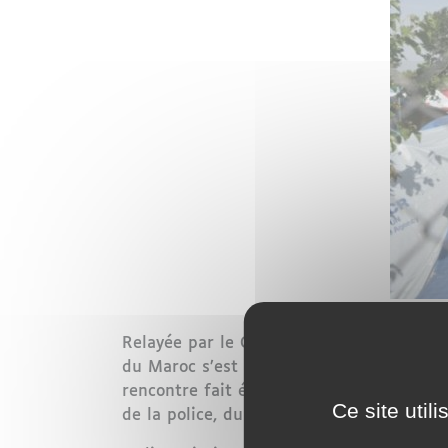
Relayée par le Groupe d’information et d
du Maroc s’est penchée sur la situation d
rencontre fait état de «l’arrivée en Fran
Ce site util
de la police, du consulat et de la protect