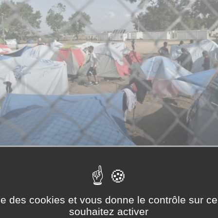
e soutien aux immigrés (GISI), une réunion entre le pré
es mineurs marocains isolés dans la capitale française. S
ce d’une équipe de quatre agents marocains représentant 
ise des cookies et vous donne le contrôle sur 
ion de l’enfance.
souhaitez activer