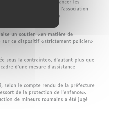
formations permettant de lancer les
GISI parvenu à Yabiladi, l’association
es deux pays, en vertu d’un
nçaise un soutien «en matière de
 sur ce dispositif «strictement policier»
ée sous la contrainte», d’autant plus que
e cadre d’une mesure d’assistance
ni, selon le compte rendu de la préfecture
ressort de la protection de l’enfance».
duction de mineurs roumains a été jugé