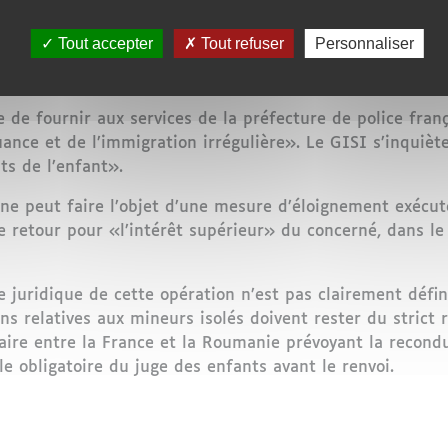
ner les mineurs isolés marocains et de recueillir les in
tion et de leur retour au Maroc». Dans un communiqué du 
Tout accepter
Tout refuser
Personnaliser
s le cadre d’un dispositif global de coopération entre l
t non signé».
e de fournir aux services de la préfecture de police fra
ance et de l’immigration irrégulière». Le GISI s’inquiète
ts de l’enfant».
é ne peut faire l’objet d’une mesure d’éloignement exécut
e retour pour «l’intérêt supérieur» du concerné, dans l
re juridique de cette opération n’est pas clairement défi
ons relatives aux mineurs isolés doivent rester du strict 
laire entre la France et la Roumanie prévoyant la recon
le obligatoire du juge des enfants avant le renvoi.