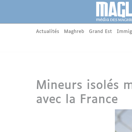
Aller au contenu principal
Panneau de gestion des cookies
Main menu
Actualités
Maghreb
Grand Est
Immig
Mineurs isolés m
avec la France