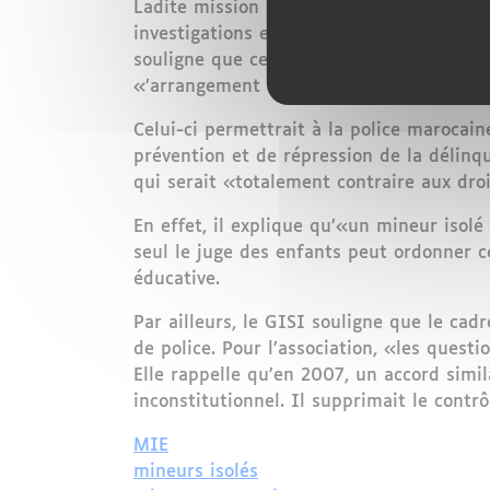
Ladite mission aura pour but «d’audition
investigations en vue de leur identifica
souligne que cette démarche s’inscrit dan
«’arrangement administratif’, non daté e
Celui-ci permettrait à la police marocain
prévention et de répression de la délinqu
qui serait «totalement contraire aux droi
En effet, il explique qu’«un mineur isol
seul le juge des enfants peut ordonner c
éducative.
Par ailleurs, le GISI souligne que le cad
de police. Pour l’association, «les questi
Elle rappelle qu’en 2007, un accord simi
inconstitutionnel. Il supprimait le contrô
MIE
mineurs isolés