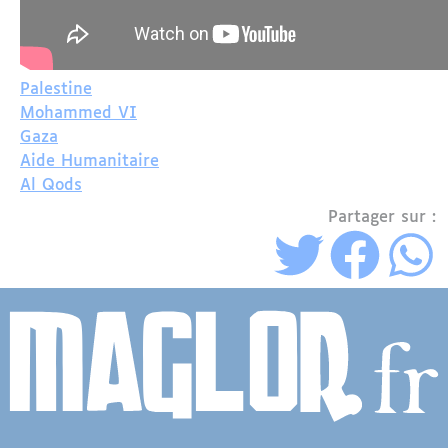
Palestine
Mohammed VI
Gaza
Aide Humanitaire
Al Qods
Partager sur :