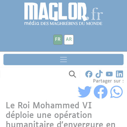
Aller au contenu principal
Panneau de gestion des cookies
FR
AR
Partager sur :
Le Roi Mohammed VI
déploie une opération
humanitaire d'envergure en