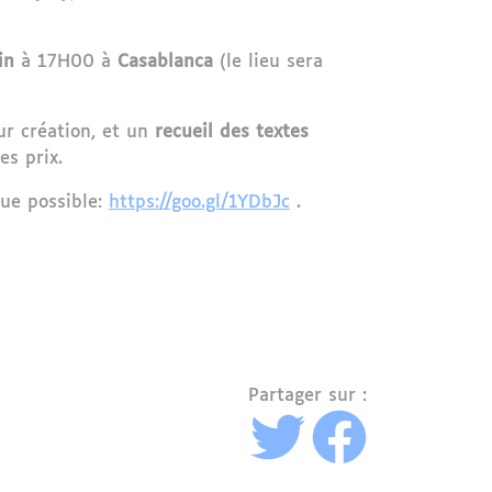
in
à 17H00 à
Casablanca
(le lieu sera
ur création, et un
recueil des textes
es prix.
ue possible:
https://goo.gl/1YDbJc
.
Partager sur :