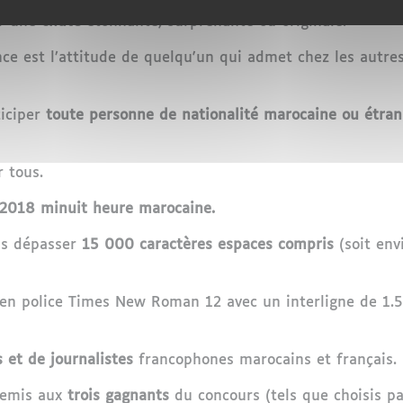
court récit
de fiction présentant habituellement des
per
ar une
chute
étonnante, surprenante ou originale.
ance est l’attitude de quelqu'un qui admet chez les autr
ticiper
toute personne de nationalité marocaine ou étran
 tous.
 2018 minuit heure marocaine.
pas dépasser
15 000 caractères espaces compris
(soit env
e en police Times New Roman 12 avec un interligne de 1.
s et de journalistes
francophones marocains et français.
remis aux
trois gagnants
du concours (tels que choisis par