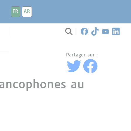
FR
AR
Partager sur :
rancophones au