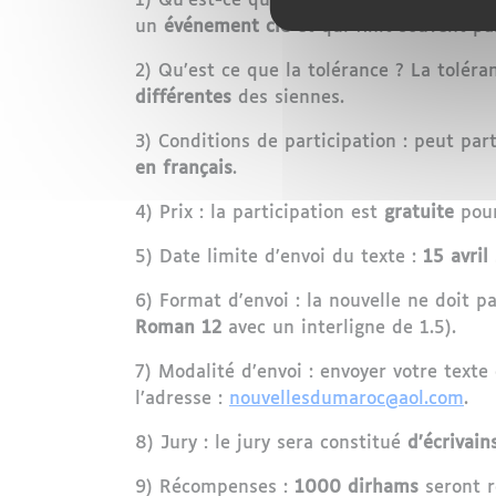
1) Qu’est-ce qu’une nouvelle ? C’est un
un
événement clé
et qui finit souvent p
2) Qu’est ce que la tolérance ? La tolér
différentes
des siennes.
3) Conditions de participation : peut par
en français
.
4) Prix : la participation est
gratuite
pour
5) Date limite d’envoi du texte :
15 avril
6) Format d'envoi : la nouvelle ne doit 
Roman 12
avec un interligne de 1.5).
7) Modalité d’envoi : envoyer votre text
l’adresse :
nouvellesdumaroc@aol.com
.
8) Jury : le jury sera constitué
d’écrivain
9) Récompenses :
1000 dirhams
seront 