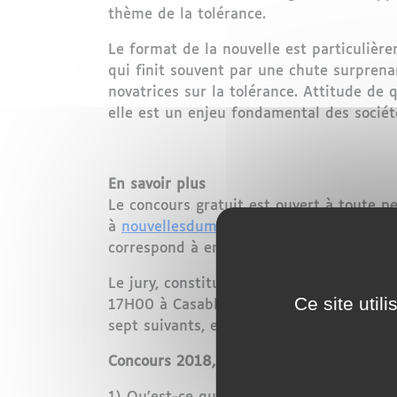
thème de la tolérance.
Le format de la nouvelle est particulière
qui finit souvent par une chute surprenan
novatrices sur la tolérance. Attitude de
elle est un enjeu fondamental des sociét
En savoir plus
Le concours gratuit est ouvert à toute p
à
nouvellesdumaroc@aol.com
avant le 15 
correspond à environ 2500 mots ou six p
Le jury, constitué d’écrivains et de jour
Ce site util
17H00 à Casablanca. 1000 dirhams seront
sept suivants, en collaboration avec des l
Concours 2018, en partenariat avec l’ESJ 