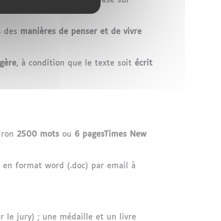
sonnages peu nombreux
, basé sur
es des
manières de penser et de vivre
gère
, à condition que le texte soit
écrit
iron
2500 mots
ou
6 pagesTimes New
5 en format word (.doc) par email à
 le jury) ; une médaille et un livre