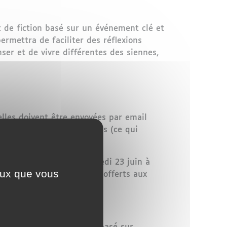
it de fiction basé sur un événement clé et
ermettra de faciliter des réflexions
ser et de vivre différentes des siennes,
lles doivent être envoyées par email
caractères espaces compris (ce qui
 prix aux gagnants le samedi 23 juin à
ceux que vous
aille et un livre seront offerts aux
es dans un recueil.
 de la tolérance!