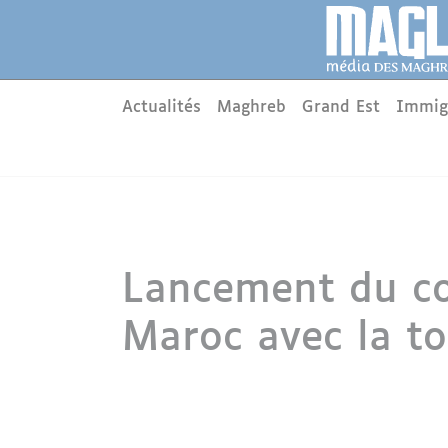
Aller au contenu principal
Panneau de gestion des cookies
Main menu
Actualités
Maghreb
Grand Est
Immig
Lancement du co
Maroc avec la t