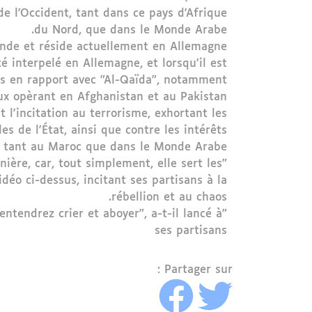
de l'Occident, tant dans ce pays d'Afrique
du Nord, que dans le Monde Arabe.
mande et réside actuellement en Allemagne.
té interpelé en Allemagne, et lorsqu’il est
tes en rapport avec "Al-Qaïda", notamment
ux opèrant en Afghanistan et au Pakistan.
 l'incitation au terrorisme, exhortant les
s de l'État, ainsi que contre les intérêts
t tant au Maroc que dans le Monde Arabe.
ère, car, tout simplement, elle sert les
vidéo ci-dessus, incitant ses partisans à la
rébellion et au chaos.
entendrez crier et aboyer", a-t-il lancé à
ses partisans
Partager sur :