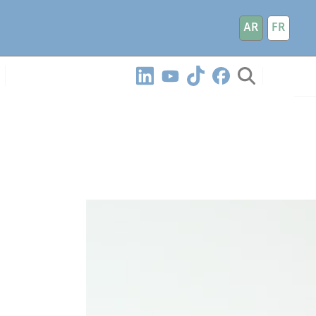
AR
FR