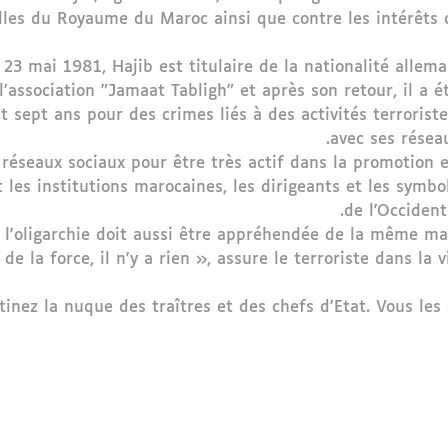
cielles du Royaume du Maroc ainsi que contre les intérêts 
 23 mai 1981, Hajib est titulaire de la nationalité alle
l’association "Jamaat Tabligh" et après son retour, il a é
t sept ans pour des crimes liés à des activités terroris
avec ses résea
réseaux sociaux pour être très actif dans la promotion et
les institutions marocaines, les dirigeants et les symbole
de l'Occiden
l'oligarchie doit aussi être appréhendée de la même mani
de la force, il n'y a rien », assure le terroriste dans la 
inez la nuque des traîtres et des chefs d'Etat. Vous les 