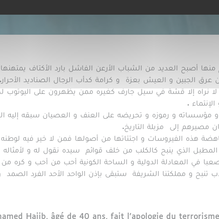
منها أصبح العديد من الشباب الأرعن الفاشل بارد الأكتاف يمتهنها و
عرق الجبين و العيش بعزة و كرامة كدأب الرجال الصناديد الأحرار.
ا نراه إلا قشة في سيل جارف كغيره ممن يظهرون على اليوتوب لك
إنتماء .
 مؤسساته و رموزه و تحريضه على العنف و العصيان سبقه إليه العد
ن مصيرهم إلى مزبلة التاريخ.
هضة هذه الفيروسات و اجتتاتها من أصولها فمن لا خير فيه لوطنه ف
المطبل الذي ينبح كالكلب من خلف قوائم سيده نقول له و لأمثاله 
 صعبا في المعادلة الدولية و الساحة الكونية أحب من أحب و كره م
كلاب تنبح و مملكتنا الشريفة ستبقى بإذن الواحد الأحد الفرد الص
amed Hajib, âgé de 40 ans, fait l’apologie du terrorisme