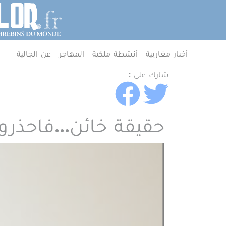
جاوز إلى المحتوى الرئيسي
لوحة إدارة ملفات تعريف الارتباط
MenuArab
أخبار مغاربية
أنشطة ملكية
المهاجر
عن الجالية
شارك على :
حقيقة خائن...فاحذر