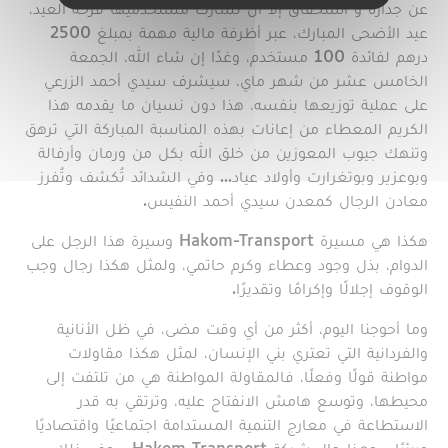
عن جدارة و استحقاق إلا أن تشارك مستخدميها فرحة العيد،
عيد الأضحى المبارك، عبر أظرفة مالية مهمة بمبلغ 2500
درهم لفائدة 100 مستخدم، وغدًا إن شاء الله، الجمعة
الخامس عشر من شهر ماي، سيشرف سيدي أحمد الزرعي
على عملية توزيعها بنفسه، هذا دون نسيان ما يقدمه هذا
الكريم المعطاء من إعانات بهذه المناسبة المباركة التي ترهق
وتنهك جيوب المعوزين من خلق الله بكل من ورمان وأرفالة
وبوعزير وبوتغرارت وأولاد عياد... وفي الشدائد تُكشف وتُفرز
معادن الرجال كمعدن سيدي أحمد النفيس.
هكذا هي مسيرة Hakom-Transport وسيرة هذا الرجل على
الدوام، بذل وجود وعطاء وكرم حاتمي، ولمثل هكذا رجال وجب
الوقوف إجلالًا وإكرامًا وتقديرًا.
وما أحوجنا اليوم، أكثر من أي وقت مضى، في ظل الأنانية
والفردانية التي تعتري بني الإنسان، لمثل هكذا مقاولات
مواطنة قولًا وفعلًا، فالمقاولة المواطنة هي من تلتفت إلى
محيطها، وتوسع هامش الانفتاح عليه، وترتقي به قدر
الاستطاعة في معارج التنمية المستدامة اجتماعيًا واقتصاديًا