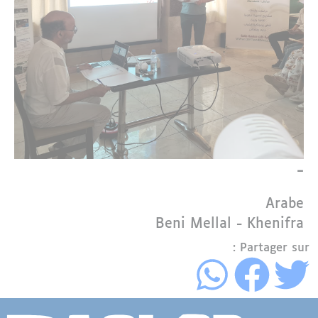
-
Langue
Arabe
Région
Beni Mellal - Khenifra
Partager sur :