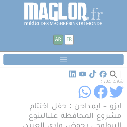
جاوز إلى المحتوى الرئيسي
لوحة إدارة ملفات تعريف الارتباط
AR
FR
شارك على :
ابزو - ايمداحن : حفل اختتام
مشروع المحافظة علىالتنوع
البيولوجي بحوض وادي العبيد.