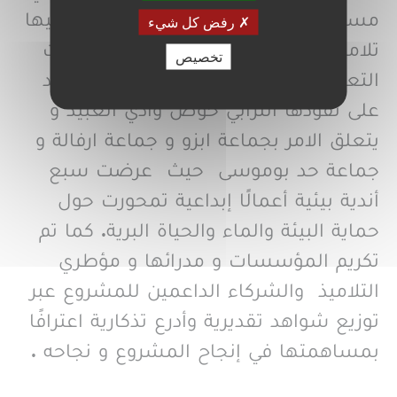
مسابقة أحسن عمل فني بيئي شارك فيها
رفض كل شيء
تلاميذ الأندية البيئية التابعة للمؤسسات
تخصيص
التعليمية لثلات جماعات ترابية التي يمتد
على نفودها الترابي حوض وادي العبيد و
يتعلق الامر بجماعة ابزو و جماعة ارفالة و
جماعة حد بوموسى حيث عرضت سبع
أندية بيئية أعمالًا إبداعية تمحورت حول
حماية البيئة والماء والحياة البرية. كما تم
تكريم المؤسسات و مدرائها و مؤطري
التلاميذ والشركاء الداعمين للمشروع عبر
توزيع شواهد تقديرية وأدرع تذكارية اعترافًا
بمساهمتها في إنجاح المشروع و نجاحه .