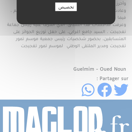
وأحرز لقب المارطون ابورك عبدالرحمان من سيدي افني
تخصيص
وعادت الرتبة الثانية للعداء ايوب العزاوي من مدينة كلميم ،
فيما فاز بالرتبة الثالثة العداء رشيد العسير من تسينت
وعرفت منافسات هذا السباق، الذي أشرف عليه رئيس جماعة
تغجيجت ، السيد جامع اغرابي، على حفل توزيع الجوائز على
المتسابقين، بحضور شخصيات رئيس جمعية موسم تمور
تغجيجت ومدير الملتقى الوطني لموسم تمور تغجيجت
Région
Guelmim - Oued Noun
Partager sur :