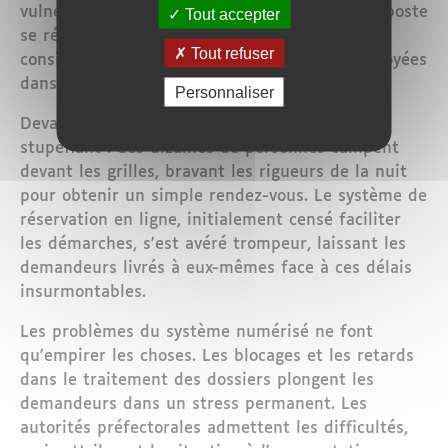
vulnérables. Même l'envoi des dossiers par la poste
Tout accepter
se révèle inefficace, ces demandes étant
Tout refuser
considérées comme non prioritaires et donc noyées
dans les méandres administratifs.
Personnaliser
Devant certaines préfectures, le spectacle est
stupéfiant : des dizaines de personnes campent
devant les grilles, bravant les rigueurs de la nuit
pour obtenir un simple rendez-vous. Le système de
réservation en ligne, initialement censé faciliter
les démarches, s'est avéré trompeur, laissant les
demandeurs livrés à eux-mêmes face à ces délais
insurmontables.
Les problèmes du système numérisé ne font
qu'empirer les choses. Les blocages et les retards
dans le traitement des dossiers plongent les
demandeurs dans un stress permanent. Les
autorités préfectorales admettent les difficultés,