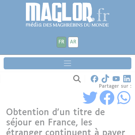
Aller au contenu principal
Panneau de gestion des cookies
FR
AR
Partager sur :
Obtention d'un titre de
séjour en France, les
étranger continuent à payer