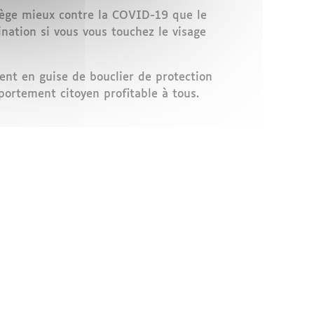
otège mieux contre la COVID-19 que le
ination si vous vous touchez le visage
ent en guise de bouclier de protection
mportement citoyen profitable à tous.