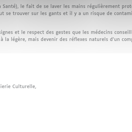
 Santé), le fait de se laver les mains régulièrement pr
t se trouver sur les gants et il y a un risque de contam
signes et le respect des gestes que les médecins conseill
s à la légère, mais devenir des réflexes naturels d’un co
erie Culturelle,