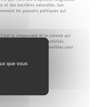
es et des barrières naturelles. Son
prennent les pouvoirs politiques qui
 C’est la citoyenneté et le civisme qui
 des individus et des collectivités
rd’hui les seuls armes disponibles pour
ceux que vous