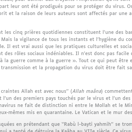
part leur ont été prodigués pour se protéger du virus. On
prit et la raison de leurs auteurs sont affectés par une 
nt les cinq prières quotidiennes constituent l’une des bar
 Mais la vigilance de tous les instants et l’hygiène du cor
e. Il est vrai aussi que les pratiques culturelles et socia
 des rôles sociaux indéniables. Il n’est donc pas facile 
 à la guerre comme à la guerre ». Tout ce qui peut être 
 transmission et la propagation du virus doit être fait 
raintes Allah est avec nous’’ (
Allah maâna
) commettent
t l’un des premiers pays touchés par le virus et l’un des
navirus ne fait de distinction ni entre le Mollah et le Mi
t eux-mêmes mis en quarantaine. Le Vatican et le mur des
quées en prétendant que ‘’Rabù l-bayti yahmih’’ se trom
qui a tenté de détruire la Kaâba au VIIe siècle. Ce virus