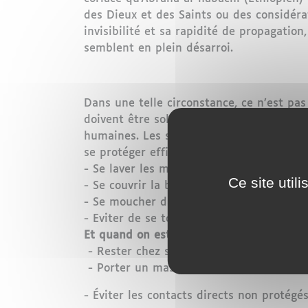
des Dieux et des Saints ou des considérat
invisibilité et sa rapidité de propagation
semblent en plein désarroi.
Dans une telle circonstance, ce n’est pas 
doivent être sollicités d’abord et pratiqu
humaines. Les scientifiques et les médec
se protéger efficacement contre le virus, 
- Se laver les mains plusieurs fois par jou
Ce site util
- Se couvrir la bouche et le nez avec le 
- Se moucher dans un mouchoir à usage un
- Eviter de se toucher le visage : le nez 
Et quand on est malade :
- Rester chez soi, limiter les sorties, co
- Porter un masque, notamment lorsqu’on
- Éviter les contacts directs non protégé