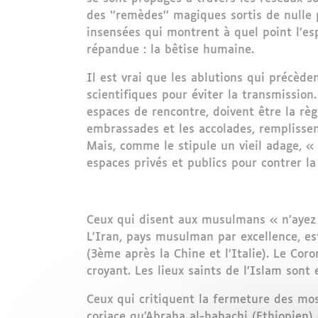
des ‘’remèdes’’ magiques sortis de nulle 
insensées qui montrent à quel point l’es
répandue : la bêtise humaine.
Il est vrai que les ablutions qui précède
scientifiques pour éviter la transmission.
espaces de rencontre, doivent être la règl
embrassades et les accolades, remplissent
Mais, comme le stipule un vieil adage, «
espaces privés et publics pour contrer la
Ceux qui disent aux musulmans « n’ayez c
L’Iran, pays musulman par excellence, es
(3ème après la Chine et l’Italie). Le Coro
croyant. Les lieux saints de l’Islam son
Ceux qui critiquent la fermeture des mos
coriace qu’Abraha al-habachi (Ethiopien) 