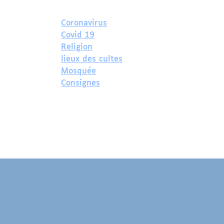
Coronavirus
Covid 19
Religion
lieux des cultes
Mosquée
Consignes