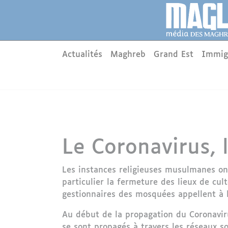
Aller au contenu principal
Panneau de gestion des cookies
Main menu
Actualités
Maghreb
Grand Est
Immig
Le Coronavirus, l
Les instances religieuses musulmanes ont
particulier la fermeture des lieux de cul
gestionnaires des mosquées appellent à l’e
Au début de la propagation du Coronavir
se sont propagés à travers les réseaux so