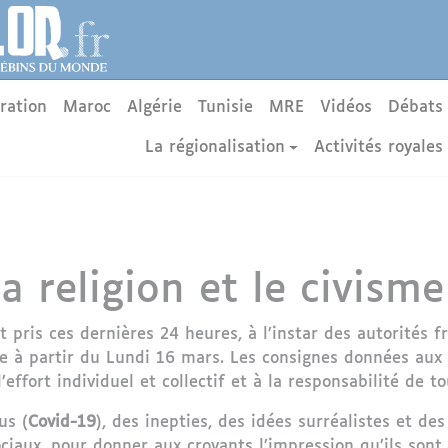
ration
Maroc
Algérie
Tunisie
MRE
Vidéos
Débats
La régionalisation
Activités royales
a religion et le civisme
 pris ces dernières 24 heures, à l’instar des autorités 
te à partir du Lundi 16 mars. Les consignes données aux 
ffort individuel et collectif et à la responsabilité de tou
us (
Covid-19
), des inepties, des idées surréalistes et des
ciaux, pour donner aux croyants l’impression qu’ils sont 