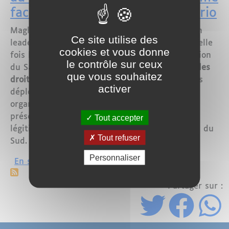
face aux manœuvres du Polisario
Maglor - Le Royaume du Maroc a réaffirmé son
Ce site utilise des
leadership diplomatique en contrant une nouvelle
cookies et vous donne
fois les tentatives répétées d'intégrer la question
le contrôle sur ceux
du Sahara au sein des discussions du
Conseil des
que vous souhaitez
droits de l'homme de l'ONU
. Malgré les efforts
activer
déployés par certaines associations et
organisations pro-séparatistes, le Maroc a su
préserver l'intégrité de son territoire et la
Tout accepter
légitimité de sa souveraineté sur ses provinces du
Tout refuser
Sud.
Personnaliser
sur Le Maroc consolide sa position au
En savoir plus
Partager sur :