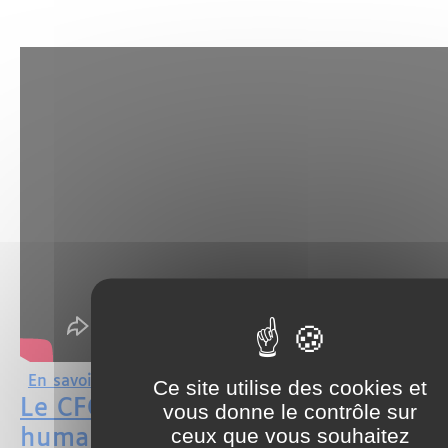
sur Le Roi Mohammed VI déploie une op
En savoir plus
Ce site utilise des cookies et
Le CFCM dénonce la tragédie
vous donne le contrôle sur
ceux que vous souhaitez
humanitaire à Gaza : Plus de 30