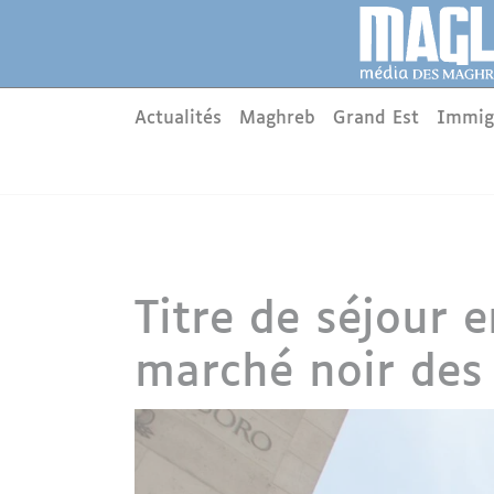
Aller au contenu principal
Panneau de gestion des cookies
Main menu
Actualités
Maghreb
Grand Est
Immig
Titre de séjour 
marché noir des