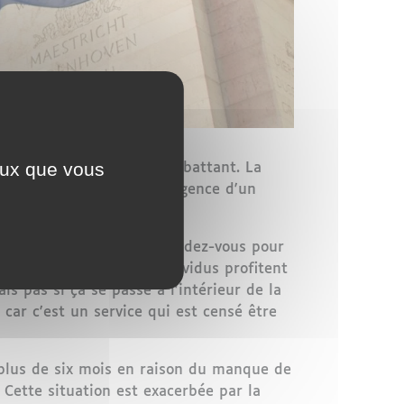
ceux que vous
véritable parcours du combattant. La
un climat propice à l'émergence d'un
ndent des créneaux de rendez-vous pour
ème frauduleux où des individus profitent
s pas si ça se passe à l'intérieur de la
 car c'est un service qui est censé être
plus de six mois en raison du manque de
Cette situation est exacerbée par la