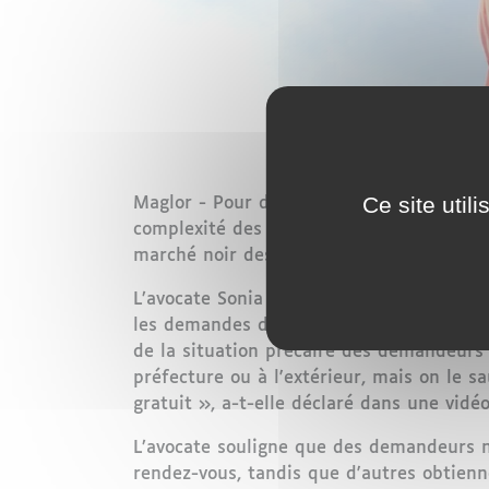
Ce site util
Maglor - Pour de nombreux étrangers en F
complexité des procédures administrative
marché noir des rendez-vous.
L’avocate Sonia Cherfa Anderson a récem
les demandes de titres de séjour en Île-d
de la situation précaire des demandeurs 
préfecture ou à l'extérieur, mais on le s
gratuit », a-t-elle déclaré dans une vidéo
L’avocate souligne que des demandeurs n
rendez-vous, tandis que d'autres obtienn