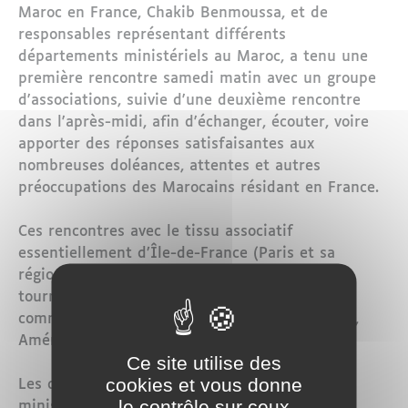
Maroc en France, Chakib Benmoussa, et de
responsables représentant différents
départements ministériels au Maroc, a tenu une
première rencontre samedi matin avec un groupe
d'associations, suivie d'une deuxième rencontre
dans l'après-midi, afin d'échanger, écouter, voire
apporter des réponses satisfaisantes aux
nombreuses doléances, attentes et autres
préoccupations des Marocains résidant en France.
Ces rencontres avec le tissu associatif
essentiellement d’Île-de-France (Paris et sa
région) constituent la première étape d'une
tournée du ministre dans des pays où la
communauté marocaine s'est installée (Europe,
Amérique du Nord, Golfe et d'Afrique).
Ce site utilise des
cookies et vous donne
Les différentes thématiques abordées par le
le contrôle sur ceux
ministre sont représentées chacune par un