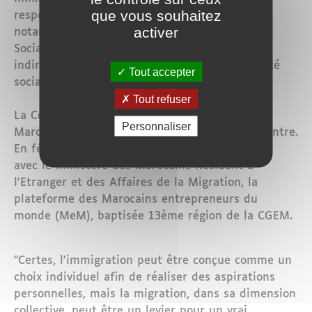
que vous souhaitez
responsable de son ministère concerné,
activer
notamment, la DACS (Direction des Affaires
Sociales et Consulaires), les "Douane et impôts
indirects", le port Tanger Med, la CNSS (sécurité
Tout accepter
sociale), le foncier, la justice.
Tout refuser
La Confédération Générale des Entreprises du
Personnaliser
Maroc (CGEM) participe également à ces rencontre.
En février 2017, elle avait officiellement lancé,
avec le ministère des Marocains Résidant à
l'Etranger et des Affaires de la Migration, la
plateforme des Marocains entrepreneurs du
monde (MeM), baptisée 13ème région de la CGEM.
"Certes, l'immigration peut être conçue comme un
choix individuel afin de réaliser des aspirations
personnelles, mais la migration, dans sa dimension
collective, peut être un levier pour un vrai