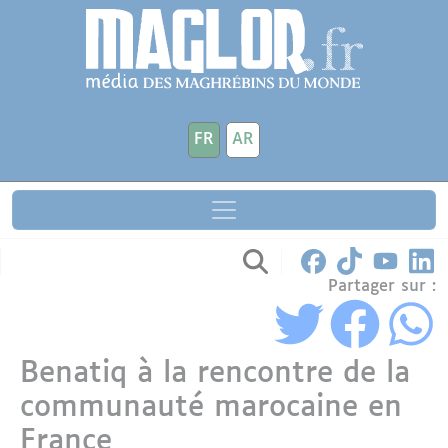
Aller au contenu principal
Panneau de gestion des cookies
FR
AR
Partager sur :
Benatiq à la rencontre de la
communauté marocaine en
France