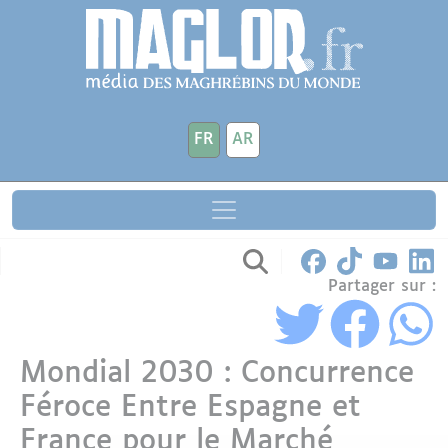
Aller au contenu principal
Panneau de gestion des cookies
FR
AR
Partager sur :
Mondial 2030 : Concurrence
Féroce Entre Espagne et
France pour le Marché