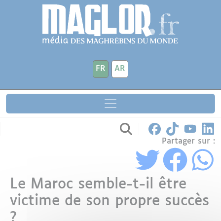
Aller au contenu principal
Panneau de gestion des cookies
FR
AR
Partager sur :
Le Maroc semble-t-il être
victime de son propre succès
?