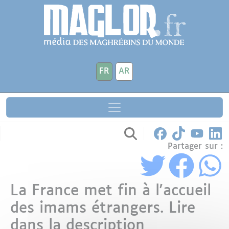
Aller au contenu principal
Panneau de gestion des cookies
FR
AR
Partager sur :
La France met fin à l'accueil
des imams étrangers. Lire
dans la description