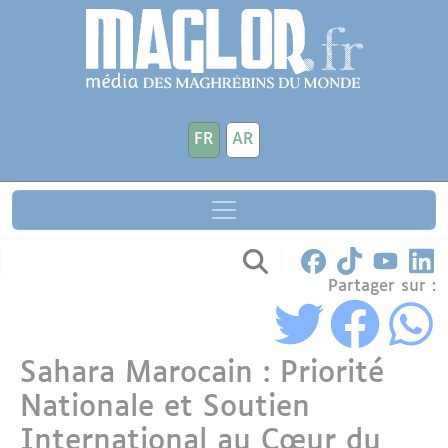
Aller au contenu principal
Panneau de gestion des cookies
FR
AR
Partager sur :
Sahara Marocain : Priorité
Nationale et Soutien
International au Cœur du