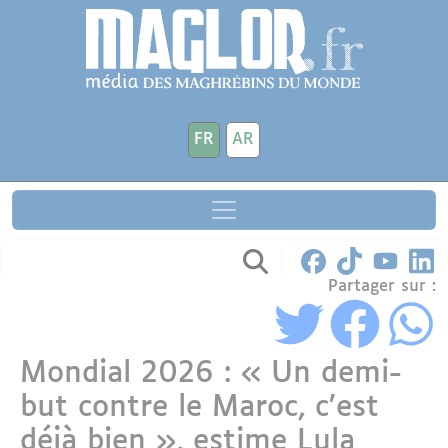
Aller au contenu principal
Panneau de gestion des cookies
FR
AR
Partager sur :
Mondial 2026 : « Un demi-
but contre le Maroc, c’est
déjà bien », estime Lula