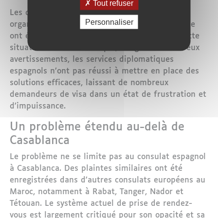
Tout refuser
Les dirigeants de la société civile et les
Personnaliser
organisations de défense des droits de l’homme
ont également exprimé leur désarroi face à cette
situation. Ils affirment que, malgré de nombreux
avertissements, les services diplomatiques
espagnols n’ont pas réussi à mettre en place des
solutions efficaces, laissant de nombreux
demandeurs de visa dans un état de frustration et
d’impuissance.
Un problème étendu au-delà de
Casablanca
Le problème ne se limite pas au consulat espagnol
à Casablanca. Des plaintes similaires ont été
enregistrées dans d’autres consulats européens au
Maroc, notamment à Rabat, Tanger, Nador et
Tétouan. Le système actuel de prise de rendez-
vous est largement critiqué pour son opacité et sa