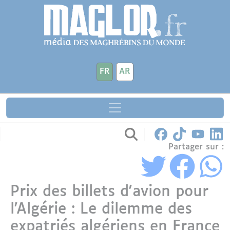
Aller au contenu principal
Panneau de gestion des cookies
FR
AR
Partager sur :
Prix des billets d'avion pour
l'Algérie : Le dilemme des
expatriés algériens en France