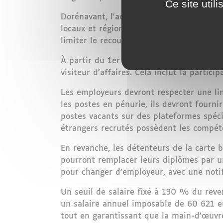
Ce site util
Dorénavant, l'accès au marché du travail
locaux et régionaux. Cela vise à prioriser
limiter le recours à la main-d'œuvre étra
À partir du 1er mai, certaines activités 
visiteur d'affaires. Cela inclut la partic
Les employeurs devront respecter une li
les postes en pénurie, ils devront fourni
postes vacants sur des plateformes spéci
étrangers recrutés possèdent les compéte
En revanche, les détenteurs de la carte 
pourront remplacer leurs diplômes par un
pour changer d'employeur, avec une notif
Un seuil de salaire fixé à 130 % du reve
un salaire annuel imposable de 60 621 eu
tout en garantissant que la main-d'œuvr