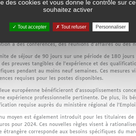
ise des cookies et vous donne le contrôle sur 
souhaitez activer
 belge pour les ressortissants étrangers sera soumis à 
 les travailleurs belges et européens afin de protéger les
ngère.
Tout accepter
Tout refuser
Personnaliser
qui nécessitaient auparavant un permis de travail pourro
ipation à des conférences, des réunions d'affaires ou des
mite de séjour de 90 jours sur une période de 180 jours
r des preuves tangibles de l'expérience et des qualificati
fiques pendant au moins neuf semaines. Ces mesures vise
nces requises pour les postes disponibles.
bleue européenne bénéficieront d'assouplissements conce
e expérience professionnelle pertinente. De plus, ils bé
ication requise auprès du ministère régional de l'Emploi
nu moyen est également introduit pour les titulaires de 
ros pour 2024. Ces nouvelles règles visent à rationalise
e étrangère corresponde aux besoins spécifiques du marc