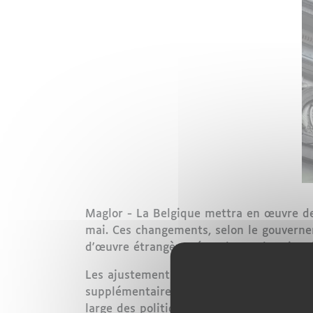
Maglor - La Belgique mettra en œuvre de 
mai. Ces changements, selon le gouvernem
d'œuvre étrangère réponde aux besoins d
Les ajustements annoncés par les autori
supplémentaires de permis de travail et d
large des politiques d'immigration de l