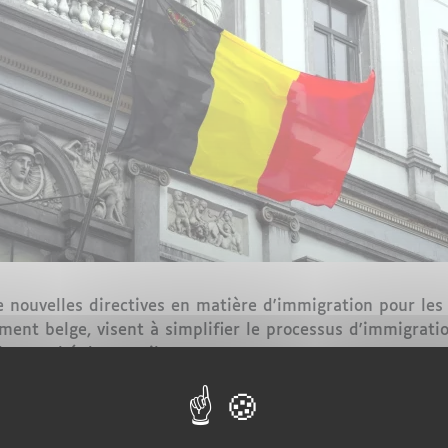
nouvelles directives en matière d'immigration pour les t
ent belge, visent à simplifier le processus d'immigrati
u marché du travail.
tés belges de la Région flamande comprennent plusieurs
es ajustements dans les critères d'éligibilité. Ces modif
a Belgique, comme rapporté par SchengenVisaInfo.