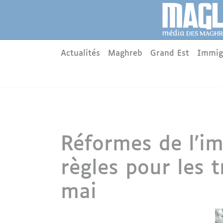
Aller au contenu principal
Panneau de gestion des cookies
Main menu
Actualités
Maghreb
Grand Est
Immig
Réformes de l'im
règles pour les t
mai