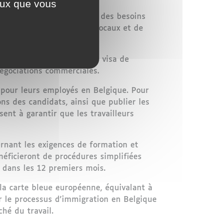
ceux que vous
une évaluation approfondie des besoins
 intérêts des travailleurs locaux et de
nt être effectuées sous un visa de
 négociations commerciales.
 pour leurs employés en Belgique. Pour
ons des candidats, ainsi que publier les
nt à garantir que les travailleurs
rnant les exigences de formation et
néficieront de procédures simplifiées
 dans les 12 premiers mois.
la carte bleue européenne, équivalant à
r le processus d'immigration en Belgique
hé du travail.