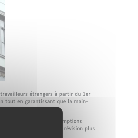
ravailleurs étrangers à partir du 1er
on tout en garantissant que la main-
 aspects, tels que des exemptions
ications font partie d'une révision plus