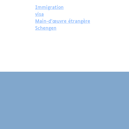
Immigration
visa
Main-d'œuvre étrangère
Schengen