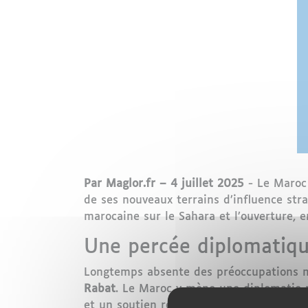
Par Maglor.fr – 4 juillet 2025
- Le Maroc 
de ses nouveaux terrains d’influence str
marocaine sur le Sahara et l’ouverture,
Une percée diplomatique
Longtemps absente des préoccupations 
Rabat
. Le Maroc y mène une diplomatie p
et un soutien renouvelé à son
initiative