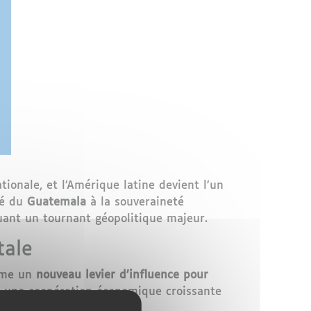
ionale, et l’Amérique latine devient l’un
yé du
Guatemala
à la souveraineté
uant un tournant géopolitique majeur.
tale
mme un
nouveau levier d’influence pour
s, une coopération économique croissante