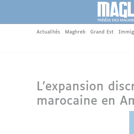
Aller au contenu principal
Panneau de gestion des cookies
Main menu
Actualités
Maghreb
Grand Est
Immig
L’expansion disc
marocaine en Am