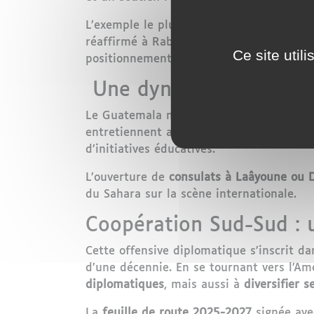
L’exemple le plus marquant est celui du
réaffirmé à Rabat que
le plan marocain e
Ce site util
positionnement clair, salué par les autor
Une dynamique régiona
Le Guatemala n’est pas un cas isolé. Pl
entretiennent aujourd’hui des
relations 
d’initiatives éducatives.
L’ouverture de
consulats à Laâyoune ou 
du Sahara sur la scène internationale.
Coopération Sud-Sud : 
Cette offensive diplomatique s’inscrit d
d’une décennie. En se tournant vers l’Am
diplomatiques
, mais aussi à
diversifier 
La
feuille de route 2025-2027
signée ave