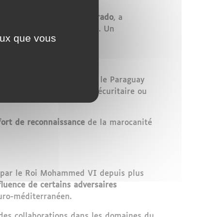
los Ramiro Martinez Alvarado
, a
udre le conflit du Sahara. Un
ceux que vous
me, la Colombie ou encore le Paraguay
nomiques, de coopération sécuritaire ou
fort de reconnaissance
de la marocanité
 par le Roi Mohammed VI depuis plus
nfluence de certains adversaires
uro-méditerranéen.
 des collaborations dans les domaines du