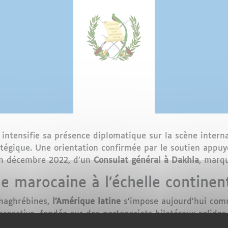
intensifie sa présence diplomatique sur la scène internat
atégique. Une orientation confirmée par le soutien appu
 en décembre 2022, d’un
Consulat général à Dakhla
, marq
 marocaine à l’échelle continen
maghrébines,
l’Amérique latine
s’impose aujourd’hui co
roactive, fondée sur des partenariats bilatéraux solide
 d’autonomie
pour le Sahara, proposée en 2007.