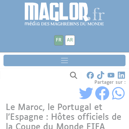
Aller au contenu principal
Panneau de gestion des cookies
FR
AR
Partager sur :
Le Maroc, le Portugal et
l’Espagne : Hôtes officiels de
la Coupe du Monde FIFA