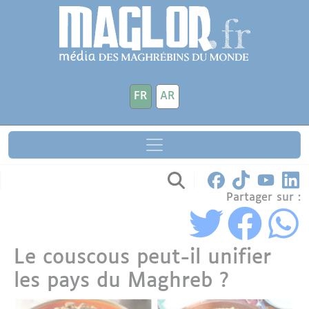
Aller au contenu principal
Panneau de gestion des cookies
FR
AR
Partager sur :
Le couscous peut-il unifier
les pays du Maghreb ?