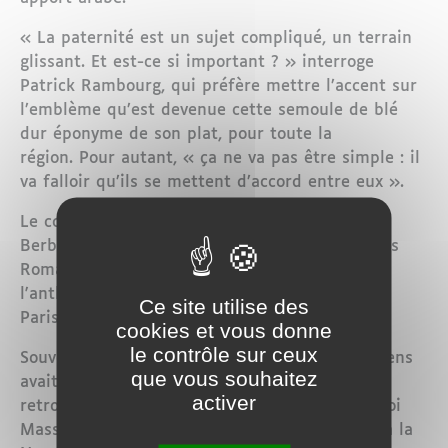
« La paternité est un sujet compliqué, un terrain
glissant. Et est-ce si important ? » interroge
Patrick Rambourg, qui préfère mettre l’accent sur
l’emblème qu’est devenue cette semoule de blé
dur éponyme de son plat, pour toute la
région. Pour autant, « ça ne va pas être simple : il
va falloir qu’ils se mettent d’accord entre eux ».
Le couscous « remonte incontestablement aux
Berbères, même si l'histoire commence avec les
Romains, venus avec du blé », abonde
l'anthropologue, gastronome et restauratrice à
Ce site utilise des
Paris Fatema Hal, né à Oudja (Maroc).
cookies et vous donne
le contrôle sur ceux
Souvent citée, l'historienne culinaire Lucie Bolens
que vous souhaitez
avait décrit des pots primitifs de couscous
activer
retrouvés en Algérie, remontant au règne du roi
Massinissa (202-148 av. JC), Berbère qui unifia la