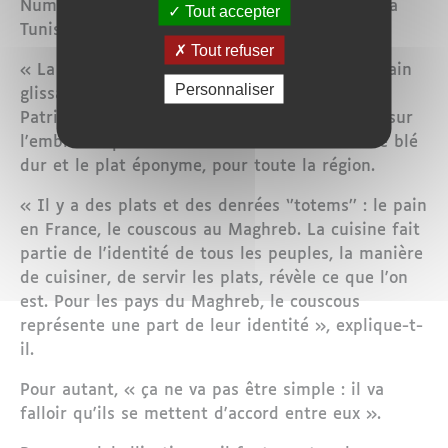
Numidie (nord de l'Algérie et des portions de la
Tout accepter
Tunisie et de la Libye).
Tout refuser
« La paternité est un sujet compliqué, un terrain
Personnaliser
glissant. Et est-ce si important ? », interroge
Patrick Rambourg qui préfère mettre l'accent sur
l'emblème que sont devenus cette semoule de blé
dur et le plat éponyme, pour toute la région.
« Il y a des plats et des denrées ‘’totems’’ : le pain
en France, le couscous au Maghreb. La cuisine fait
partie de l'identité de tous les peuples, la manière
de cuisiner, de servir les plats, révèle ce que l'on
est. Pour les pays du Maghreb, le couscous
représente une part de leur identité », explique-t-
il.
Pour autant, « ça ne va pas être simple : il va
falloir qu'ils se mettent d'accord entre eux ».