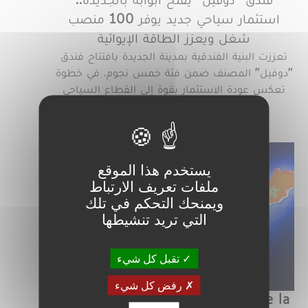
فندق "دوفيل" يفتح أبوابه بالجديدة..
استثمار سياحي جديد يوفر 100 منصب
شغل ويعزز الطاقة الإيوائية
تعززت البنية الفندقية بمدينة الجديدة بافتتاح فندق
"دوفيل" المصنف ضمن فئة خمس نجوم، في خطوة
تعكس عودة الاستثمار بقوة إلى القطاع السياحي
بالإقليم،…
Lire la suite
يستخدم هذا الموقع
ملفات تعريف الارتباط
ويمنحك التحكم في تلك
التي تريد تنشيطها
تقبل كل شيء
رفض كل شيء
Assemblée Générale Ordinaire de la