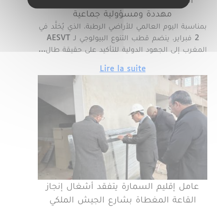
الأراضي الرطبة بالمغرب ، ثروة حيوية
مهددة ومسؤولية جماعية
بمناسبة اليوم العالمي للأراضي الرطبة، الذي يُخلَّد في
2 فبراير، ينضم قطب التنوع البيولوجي لـ AESVT
المغرب إلى الجهود الدولية للتأكيد على حقيقة طال…
Lire la suite
عامل إقليم السمارة يتفقد أشغال إنجاز
القاعة المغطاة بشارع الجيش الملكي